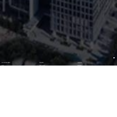
关于UEDBET数码
理论著作
企业文化
ESG
资讯与活动
联系我们
加入我们
最新活动